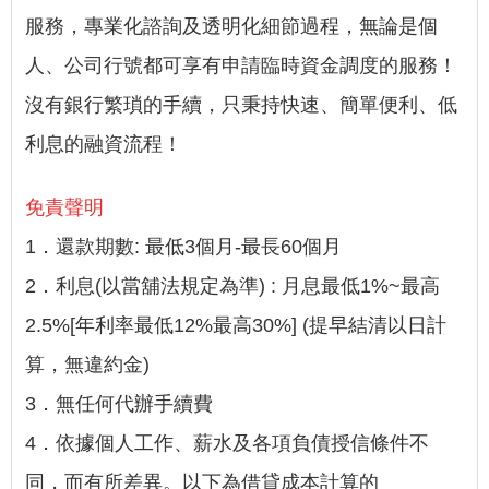
服務，專業化諮詢及透明化細節過程，無論是個
人、公司行號都可享有申請臨時資金調度的服務！
沒有銀行繁瑣的手續，只秉持快速、簡單便利、低
利息的融資流程！
免責聲明
1．還款期數: 最低3個月-最長60個月
2．利息(以當舖法規定為準) : 月息最低1%~最高
2.5%[年利率最低12%最高30%] (提早結清以日計
算，無違約金)
3．無任何代辦手續費
4．依據個人工作、薪水及各項負債授信條件不
同，而有所差異。以下為借貸成本計算的